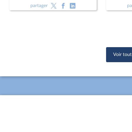
françaises 2030
partager
pa
Voir tout