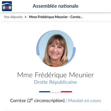
Accèder
Aller au contenu
Aller en bas de la page
Assemblée nationale
à la
page
Vos députés
Mme Frédérique Meunier - Corrèze (2e circonscription)
d'accueil
Mme Frédérique Meunier
Droite Républicaine
e
Corrèze (2
circonscription)
| Mandat en cours