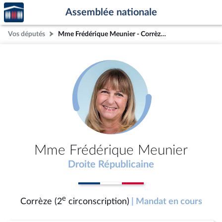
Accèder
Aller au contenu
Aller en bas de la page
Assemblée nationale
à la
page
Vos députés
Mme Frédérique Meunier - Corrèze (2e circonscription)
d'accueil
Mme Frédérique Meunier
Droite Républicaine
e
Corrèze (2
circonscription)
| Mandat en cours