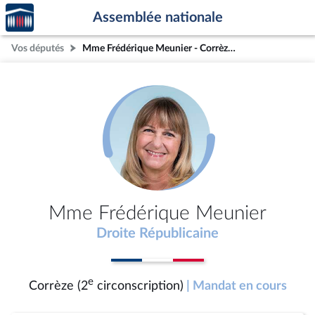
Accèder
Aller au contenu
Aller en bas de la page
Assemblée nationale
à la
page
Vos députés
Mme Frédérique Meunier - Corrèze (2e circonscription)
d'accueil
Mme Frédérique Meunier
Droite Républicaine
e
Corrèze (2
circonscription)
| Mandat en cours