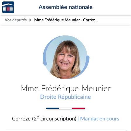
Accèder
Aller au contenu
Aller en bas de la page
Assemblée nationale
à la
page
Vos députés
Mme Frédérique Meunier - Corrèze (2e circonscription)
d'accueil
Mme Frédérique Meunier
Droite Républicaine
e
Corrèze (2
circonscription)
| Mandat en cours