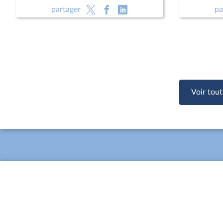
françaises 2030
partager
pa
Voir tout