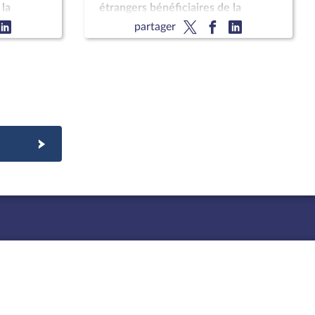
 la
étrangers bénéficiaires de la
oit de
protection subsidiaire ; Droit de
partager
té d’un
chaque enfant à être assisté d’un
avocat