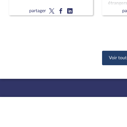
étrangers
protectio
partager
pa
chaque en
avocat
Voir tout