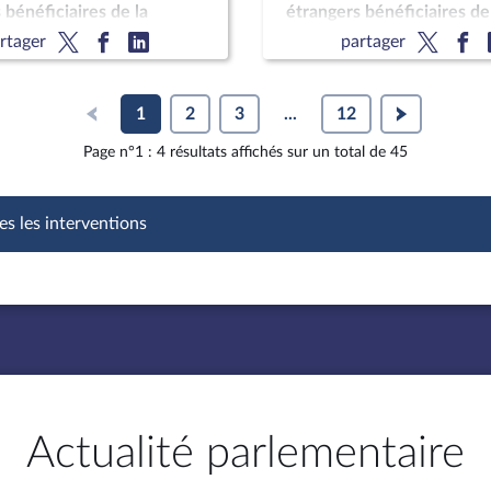
 bénéficiaires de la
étrangers bénéficiaires de
n subsidiaire ; Droit de
protection subsidiaire ; Dr
rtager
partager
fant à être assisté d’un
chaque enfant à être assis
avocat
1
2
3
...
12
Page n°1 : 4 résultats affichés sur un total de 45
es les interventions
Actualité parlementaire