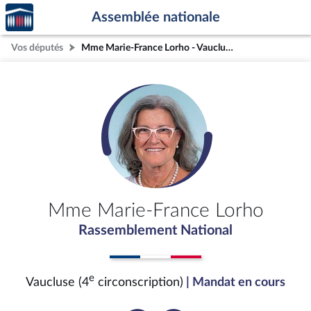
Accèder
Aller au contenu
Aller en bas de la page
Assemblée nationale
à la
page
Vos députés
Mme Marie-France Lorho - Vaucluse (4e circonscription)
d'accueil
Mme Marie-France Lorho
Rassemblement National
e
Vaucluse (4
circonscription)
| Mandat en cours