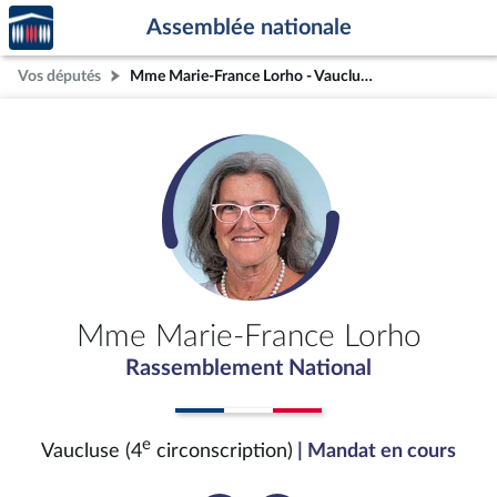
Accèder
Aller au contenu
Aller en bas de la page
Assemblée nationale
à la
page
Vos députés
Mme Marie-France Lorho - Vaucluse (4e circonscription)
d'accueil
Mme Marie-France Lorho
Rassemblement National
e
Vaucluse (4
circonscription)
| Mandat en cours