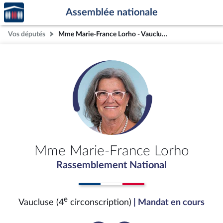
Accèder
Aller au contenu
Aller en bas de la page
Assemblée nationale
à la
page
Vos députés
Mme Marie-France Lorho - Vaucluse (4e circonscription)
d'accueil
Mme Marie-France Lorho
Rassemblement National
e
Vaucluse (4
circonscription)
| Mandat en cours