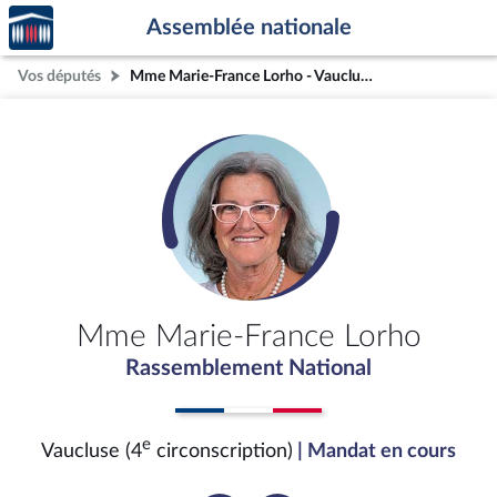
Accèder
Aller au contenu
Aller en bas de la page
Assemblée nationale
à la
page
Vos députés
Mme Marie-France Lorho - Vaucluse (4e circonscription)
d'accueil
Mme Marie-France Lorho
Rassemblement National
e
Vaucluse (4
circonscription)
| Mandat en cours