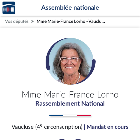
Accèder
Aller au contenu
Aller en bas de la page
Assemblée nationale
à la
page
Vos députés
Mme Marie-France Lorho - Vaucluse (4e circonscription)
d'accueil
Mme Marie-France Lorho
Rassemblement National
e
Vaucluse (4
circonscription)
| Mandat en cours