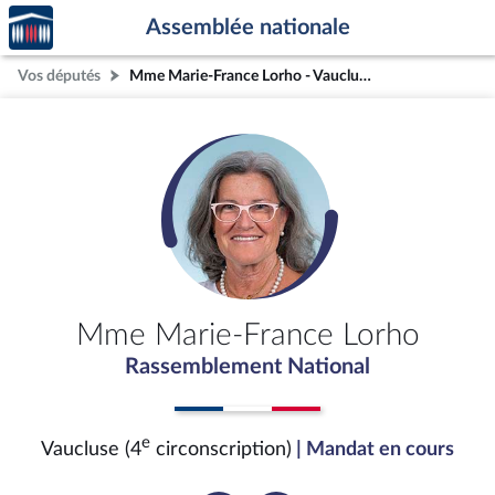
Accèder
Aller au contenu
Aller en bas de la page
Assemblée nationale
à la
page
Vos députés
Mme Marie-France Lorho - Vaucluse (4e circonscription)
d'accueil
Mme Marie-France Lorho
Rassemblement National
e
Vaucluse (4
circonscription)
| Mandat en cours