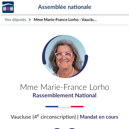
Accèder
Aller au contenu
Aller en bas de la page
Assemblée nationale
à la
page
Vos députés
Mme Marie-France Lorho - Vaucluse (4e circonscription)
d'accueil
Mme Marie-France Lorho
Rassemblement National
e
Vaucluse (4
circonscription)
| Mandat en cours