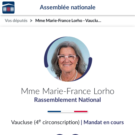
Accèder
Aller au contenu
Aller en bas de la page
Assemblée nationale
à la
page
Vos députés
Mme Marie-France Lorho - Vaucluse (4e circonscription)
d'accueil
Mme Marie-France Lorho
Rassemblement National
e
Vaucluse (4
circonscription)
| Mandat en cours