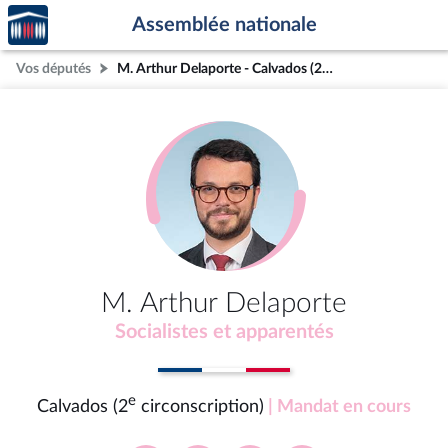
Accèder
Aller au contenu
Aller en bas de la page
Assemblée nationale
à la
page
Vos députés
M. Arthur Delaporte - Calvados (2e circonscription)
d'accueil
M. Arthur Delaporte
Socialistes et apparentés
e
Calvados (2
circonscription)
| Mandat en cours