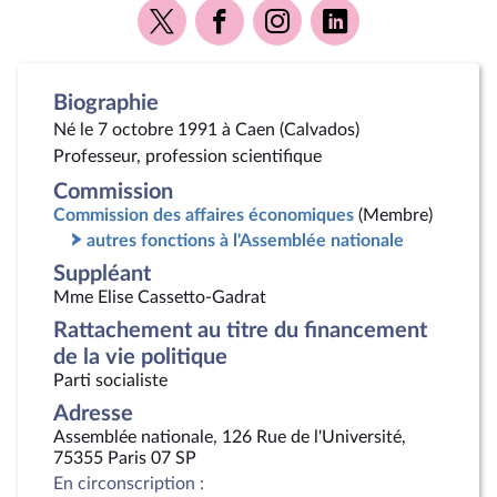
Voir
Voir
Voir
Voir
la
la
la
la
page
page
page
page
Twitter
Facebook
Instagram
Linkedin
Biographie
Né le 7 octobre 1991 à Caen (Calvados)
Professeur, profession scientifique
Commission
Commission des affaires économiques
(Membre)
autres fonctions à l'Assemblée nationale
Suppléant
Mme Elise Cassetto-Gadrat
Rattachement au titre du financement
de la vie politique
Parti socialiste
Adresse
Assemblée nationale, 126 Rue de l'Université,
75355 Paris 07 SP
En circonscription :