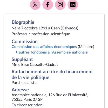
Voir
Voir
Voir
Voir
la
la
la
la
page
page
page
page
Twitter
Facebook
Instagram
Linkedin
Biographie
Né le 7 octobre 1991 à Caen (Calvados)
Professeur, profession scientifique
Commission
Commission des affaires économiques
(Membre)
autres fonctions à l'Assemblée nationale
Suppléant
Mme Elise Cassetto-Gadrat
Rattachement au titre du financement
de la vie politique
Parti socialiste
Adresse
Assemblée nationale, 126 Rue de l'Université,
75355 Paris 07 SP
En circonscription :