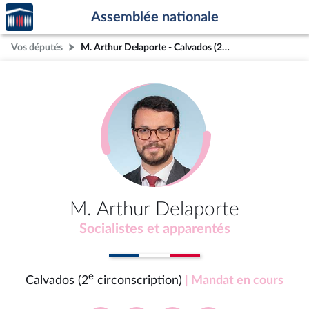
Accèder
Aller au contenu
Aller en bas de la page
Assemblée nationale
à la
page
Vos députés
M. Arthur Delaporte - Calvados (2e circonscription)
d'accueil
M. Arthur Delaporte
Socialistes et apparentés
e
Calvados (2
circonscription)
| Mandat en cours