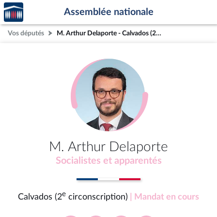
Accèder
Aller au contenu
Aller en bas de la page
Assemblée nationale
à la
page
Vos députés
M. Arthur Delaporte - Calvados (2e circonscription)
d'accueil
M. Arthur Delaporte
Socialistes et apparentés
e
Calvados (2
circonscription)
| Mandat en cours