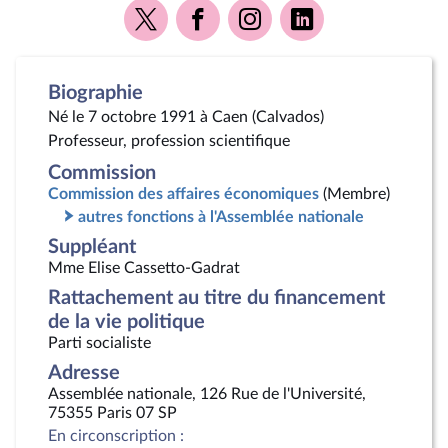
Voir
Voir
Voir
Voir
la
la
la
la
page
page
page
page
Twitter
Facebook
Instagram
Linkedin
Biographie
Né le 7 octobre 1991 à Caen (Calvados)
Professeur, profession scientifique
Commission
Commission des affaires économiques
(Membre)
autres fonctions à l'Assemblée nationale
Suppléant
Mme Elise Cassetto-Gadrat
Rattachement au titre du financement
de la vie politique
Parti socialiste
Adresse
Assemblée nationale, 126 Rue de l'Université,
75355 Paris 07 SP
En circonscription :