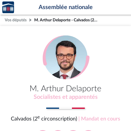
Accèder
Aller au contenu
Aller en bas de la page
Assemblée nationale
à la
page
Vos députés
M. Arthur Delaporte - Calvados (2e circonscription)
d'accueil
M. Arthur Delaporte
Socialistes et apparentés
e
Calvados (2
circonscription)
| Mandat en cours