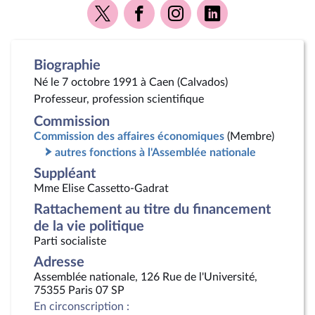
Voir
Voir
Voir
Voir
la
la
la
la
page
page
page
page
Twitter
Facebook
Instagram
Linkedin
Biographie
Né le 7 octobre 1991 à Caen (Calvados)
Professeur, profession scientifique
Commission
Commission des affaires économiques
(Membre)
autres fonctions à l'Assemblée nationale
Suppléant
Mme Elise Cassetto-Gadrat
Rattachement au titre du financement
de la vie politique
Parti socialiste
Adresse
Assemblée nationale, 126 Rue de l'Université,
75355 Paris 07 SP
En circonscription :