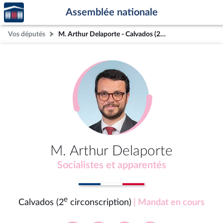
Accèder
Aller au contenu
Aller en bas de la page
Assemblée nationale
à la
page
Vos députés
M. Arthur Delaporte - Calvados (2e circonscription)
d'accueil
M. Arthur Delaporte
Socialistes et apparentés
e
Calvados (2
circonscription)
| Mandat en cours