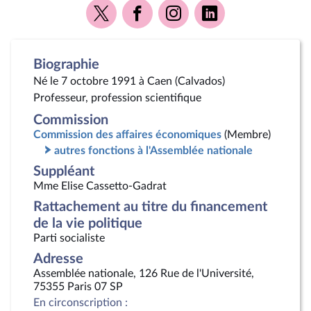
Voir
Voir
Voir
Voir
la
la
la
la
page
page
page
page
Twitter
Facebook
Instagram
Linkedin
Biographie
Né le 7 octobre 1991 à Caen (Calvados)
Professeur, profession scientifique
Commission
Commission des affaires économiques
(Membre)
autres fonctions à l'Assemblée nationale
Suppléant
Mme Elise Cassetto-Gadrat
Rattachement au titre du financement
de la vie politique
Parti socialiste
Adresse
Assemblée nationale, 126 Rue de l'Université,
75355 Paris 07 SP
En circonscription :