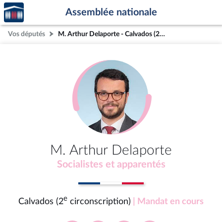
Accèder
Aller au contenu
Aller en bas de la page
Assemblée nationale
à la
page
Vos députés
M. Arthur Delaporte - Calvados (2e circonscription)
d'accueil
M. Arthur Delaporte
Socialistes et apparentés
e
Calvados (2
circonscription)
| Mandat en cours