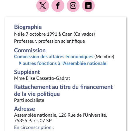
Voir
Voir
Voir
Voir
la
la
la
la
page
page
page
page
Twitter
Facebook
Instagram
Linkedin
Biographie
Né le 7 octobre 1991 à Caen (Calvados)
Professeur, profession scientifique
Commission
Commission des affaires économiques
(Membre)
autres fonctions à l'Assemblée nationale
Suppléant
Mme Elise Cassetto-Gadrat
Rattachement au titre du financement
de la vie politique
Parti socialiste
Adresse
Assemblée nationale, 126 Rue de l'Université,
75355 Paris 07 SP
En circonscription :