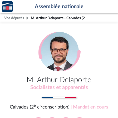
Accèder
Aller au contenu
Aller en bas de la page
Assemblée nationale
à la
page
Vos députés
M. Arthur Delaporte - Calvados (2e circonscription)
d'accueil
M. Arthur Delaporte
Socialistes et apparentés
e
Calvados (2
circonscription)
| Mandat en cours