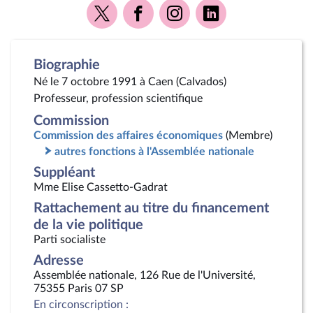
Voir
Voir
Voir
Voir
la
la
la
la
page
page
page
page
Twitter
Facebook
Instagram
Linkedin
Biographie
Né le 7 octobre 1991 à Caen (Calvados)
Professeur, profession scientifique
Commission
Commission des affaires économiques
(Membre)
autres fonctions à l'Assemblée nationale
Suppléant
Mme Elise Cassetto-Gadrat
Rattachement au titre du financement
de la vie politique
Parti socialiste
Adresse
Assemblée nationale, 126 Rue de l'Université,
75355 Paris 07 SP
En circonscription :