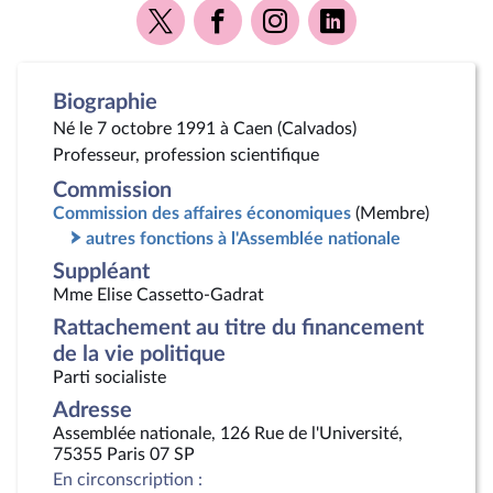
Voir
Voir
Voir
Voir
la
la
la
la
page
page
page
page
Twitter
Facebook
Instagram
Linkedin
Biographie
Né le 7 octobre 1991 à Caen (Calvados)
Professeur, profession scientifique
Commission
Commission des affaires économiques
(Membre)
autres fonctions à l'Assemblée nationale
Suppléant
Mme Elise Cassetto-Gadrat
Rattachement au titre du financement
de la vie politique
Parti socialiste
Adresse
Assemblée nationale, 126 Rue de l'Université,
75355 Paris 07 SP
En circonscription :