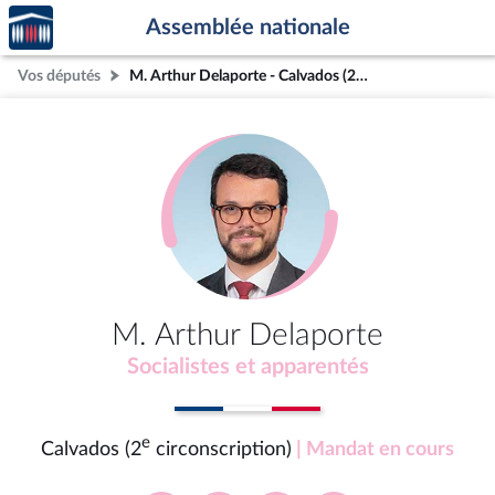
Accèder
Aller au contenu
Aller en bas de la page
Assemblée nationale
à la
page
Vos députés
M. Arthur Delaporte - Calvados (2e circonscription)
d'accueil
M. Arthur Delaporte
Socialistes et apparentés
e
Calvados (2
circonscription)
| Mandat en cours