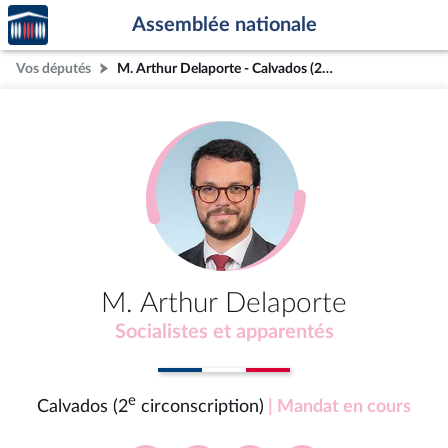
Accèder
Aller au contenu
Aller en bas de la page
Assemblée nationale
à la
page
Vos députés
M. Arthur Delaporte - Calvados (2e circonscription)
d'accueil
M. Arthur Delaporte
Socialistes et apparentés
e
Calvados (2
circonscription)
| Mandat en cours