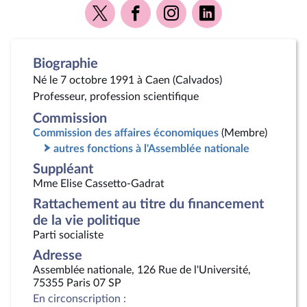
Voir
Voir
Voir
Voir
la
la
la
la
page
page
page
page
Twitter
Facebook
Instagram
Linkedin
Biographie
Né le 7 octobre 1991 à Caen (Calvados)
Professeur, profession scientifique
Commission
Commission des affaires économiques
(Membre)
autres fonctions à l'Assemblée nationale
Suppléant
Mme Elise Cassetto-Gadrat
Rattachement au titre du financement
de la vie politique
Parti socialiste
Adresse
Assemblée nationale, 126 Rue de l'Université,
75355 Paris 07 SP
En circonscription :