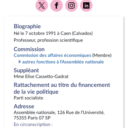
Voir
Voir
Voir
Voir
la
la
la
la
page
page
page
page
Twitter
Facebook
Instagram
Linkedin
Biographie
Né le 7 octobre 1991 à Caen (Calvados)
Professeur, profession scientifique
Commission
Commission des affaires économiques
(Membre)
autres fonctions à l'Assemblée nationale
Suppléant
Mme Elise Cassetto-Gadrat
Rattachement au titre du financement
de la vie politique
Parti socialiste
Adresse
Assemblée nationale, 126 Rue de l'Université,
75355 Paris 07 SP
En circonscription :