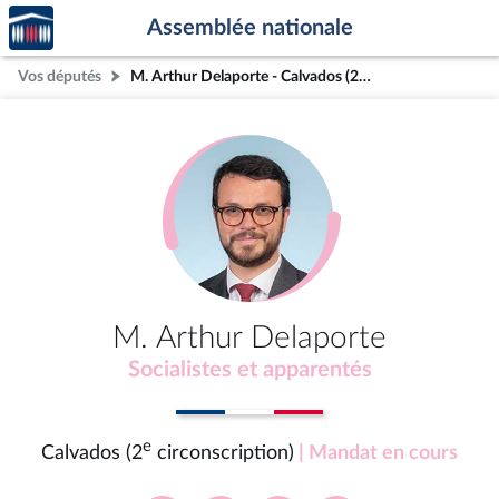
Accèder
Aller au contenu
Aller en bas de la page
Assemblée nationale
à la
page
Vos députés
M. Arthur Delaporte - Calvados (2e circonscription)
d'accueil
M. Arthur Delaporte
Socialistes et apparentés
e
Calvados (2
circonscription)
| Mandat en cours