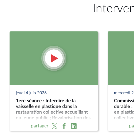
Interve
jeudi 4 juin 2026
mercredi 
1ère séance : Interdire de la
Commissi
vaisselle en plastique dans la
durable : 
restauration collective accueillant
en plasti
du jeune public ; Revalorisation des
collectiv
pensions de retraites agricoles
public et
partager
pa