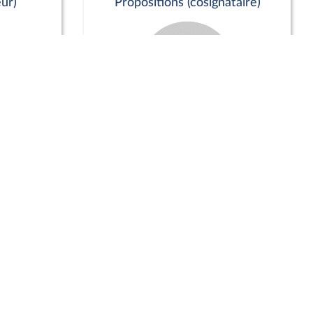
ur)
Propositions (cosignataire)
Positions de vote