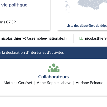
vie politique
aris 07 SP
Liste des député(e)s du dé
nicolas.thierry@assemblee-nationale.fr
nicolasthierry
 la déclaration d'intérêts et d'activités
Collaborateurs
Mathias Gouëset
Anne-Sophie Lahaye
Auriane Peinaud