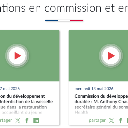
ntions en commission et e
27 mai 2026
mercredi 13 mai 2026
on du développement
Commission du développ
Interdiction de la vaisselle
durable : M. Anthony Cha
que dans la restauration
secrétaire général du so
e accueillant du jeune
Health
 liée à la petite enfance
rtager
partager