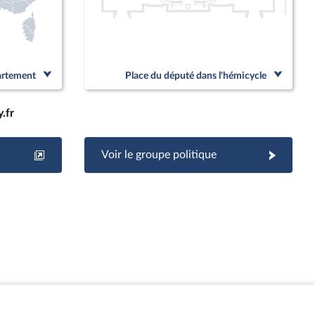
Linked
partement
Place du député dans l'hémicycle
.fr
Voir le groupe politique