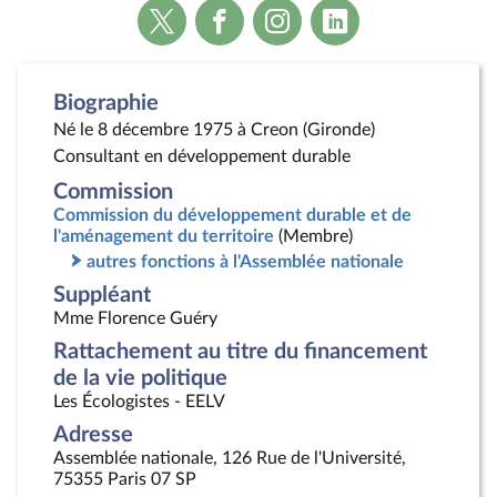
Voir
Voir
Voir
Voir
la
la
la
la
page
page
page
page
Twitter
Facebook
Instagram
Linkedin
Biographie
Né le 8 décembre 1975 à Creon (Gironde)
Consultant en développement durable
Commission
Commission du développement durable et de
l'aménagement du territoire
(Membre)
autres fonctions à l'Assemblée nationale
Suppléant
Mme Florence Guéry
Rattachement au titre du financement
de la vie politique
Les Écologistes - EELV
Adresse
Assemblée nationale, 126 Rue de l'Université,
75355 Paris 07 SP