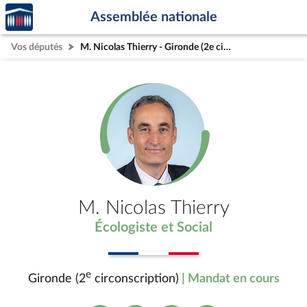
Accèder
Aller au contenu
Aller en bas de la page
Assemblée nationale
à la
page
Vos députés
M. Nicolas Thierry - Gironde (2e circonscription)
d'accueil
M. Nicolas Thierry
Écologiste et Social
e
Gironde (2
circonscription)
| Mandat en cours