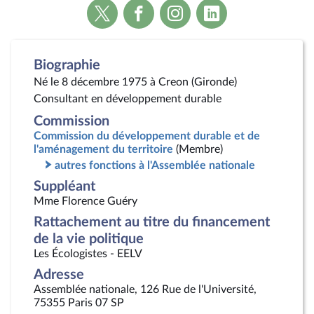
Voir
Voir
Voir
Voir
la
la
la
la
page
page
page
page
Twitter
Facebook
Instagram
Linkedin
Biographie
Né le 8 décembre 1975 à Creon (Gironde)
Consultant en développement durable
Commission
Commission du développement durable et de
l'aménagement du territoire
(Membre)
autres fonctions à l'Assemblée nationale
Suppléant
Mme Florence Guéry
Rattachement au titre du financement
de la vie politique
Les Écologistes - EELV
Adresse
Assemblée nationale, 126 Rue de l'Université,
75355 Paris 07 SP