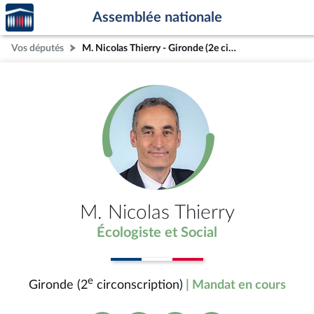
Accèder
Aller au contenu
Aller en bas de la page
Assemblée nationale
à la
page
Vos députés
M. Nicolas Thierry - Gironde (2e circonscription)
d'accueil
M. Nicolas Thierry
Écologiste et Social
e
Gironde (2
circonscription)
| Mandat en cours