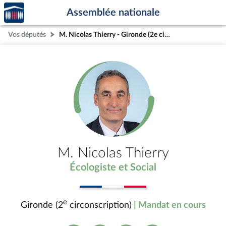
Accèder
Aller au contenu
Aller en bas de la page
Assemblée nationale
à la
page
Vos députés
M. Nicolas Thierry - Gironde (2e circonscription)
d'accueil
M. Nicolas Thierry
Écologiste et Social
e
Gironde (2
circonscription)
| Mandat en cours