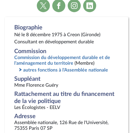
Voir
Voir
Voir
Voir
la
la
la
la
page
page
page
page
Twitter
Facebook
Instagram
Linkedin
Biographie
Né le 8 décembre 1975 à Creon (Gironde)
Consultant en développement durable
Commission
Commission du développement durable et de
l'aménagement du territoire
(Membre)
autres fonctions à l'Assemblée nationale
Suppléant
Mme Florence Guéry
Rattachement au titre du financement
de la vie politique
Les Écologistes - EELV
Adresse
Assemblée nationale, 126 Rue de l'Université,
75355 Paris 07 SP