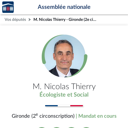
Accèder
Aller au contenu
Aller en bas de la page
Assemblée nationale
à la
page
Vos députés
M. Nicolas Thierry - Gironde (2e circonscription)
d'accueil
M. Nicolas Thierry
Écologiste et Social
e
Gironde (2
circonscription)
| Mandat en cours