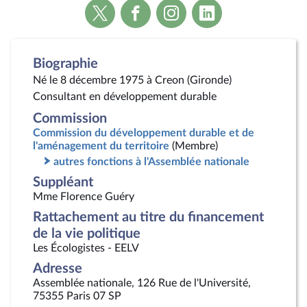
Voir
Voir
Voir
Voir
la
la
la
la
page
page
page
page
Twitter
Facebook
Instagram
Linkedin
Biographie
Né le 8 décembre 1975 à Creon (Gironde)
Consultant en développement durable
Commission
Commission du développement durable et de
l'aménagement du territoire
(Membre)
autres fonctions à l'Assemblée nationale
Suppléant
Mme Florence Guéry
Rattachement au titre du financement
de la vie politique
Les Écologistes - EELV
Adresse
Assemblée nationale, 126 Rue de l'Université,
75355 Paris 07 SP