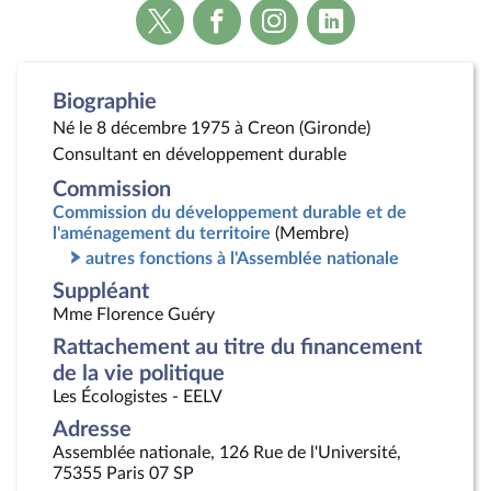
Voir
Voir
Voir
Voir
la
la
la
la
page
page
page
page
Twitter
Facebook
Instagram
Linkedin
Biographie
Né le 8 décembre 1975 à Creon (Gironde)
Consultant en développement durable
Commission
Commission du développement durable et de
l'aménagement du territoire
(Membre)
autres fonctions à l'Assemblée nationale
Suppléant
Mme Florence Guéry
Rattachement au titre du financement
de la vie politique
Les Écologistes - EELV
Adresse
Assemblée nationale, 126 Rue de l'Université,
75355 Paris 07 SP