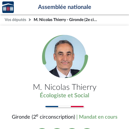
Accèder
Aller au contenu
Aller en bas de la page
Assemblée nationale
à la
page
Vos députés
M. Nicolas Thierry - Gironde (2e circonscription)
d'accueil
M. Nicolas Thierry
Écologiste et Social
e
Gironde (2
circonscription)
| Mandat en cours