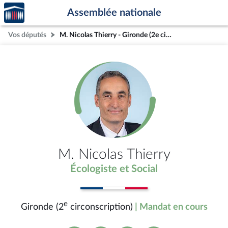
Accèder
Aller au contenu
Aller en bas de la page
Assemblée nationale
à la
page
Vos députés
M. Nicolas Thierry - Gironde (2e circonscription)
d'accueil
M. Nicolas Thierry
Écologiste et Social
e
Gironde (2
circonscription)
| Mandat en cours