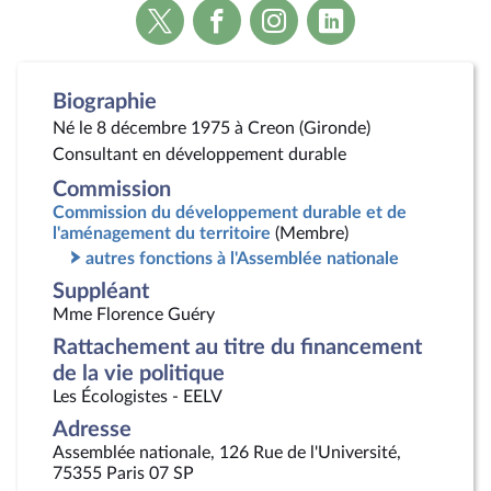
Voir
Voir
Voir
Voir
la
la
la
la
page
page
page
page
Twitter
Facebook
Instagram
Linkedin
Biographie
Né le 8 décembre 1975 à Creon (Gironde)
Consultant en développement durable
Commission
Commission du développement durable et de
l'aménagement du territoire
(Membre)
autres fonctions à l'Assemblée nationale
Suppléant
Mme Florence Guéry
Rattachement au titre du financement
de la vie politique
Les Écologistes - EELV
Adresse
Assemblée nationale, 126 Rue de l'Université,
75355 Paris 07 SP