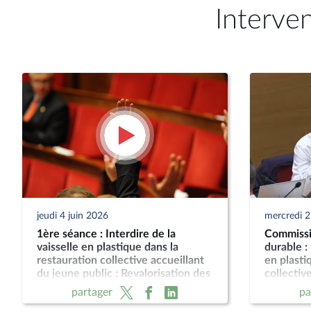
Interve
jeudi 4 juin 2026
mercredi 
1ère séance : Interdire de la
Commissi
vaisselle en plastique dans la
durable : 
restauration collective accueillant
en plasti
du jeune public ; Revalorisation des
collectiv
pensions de retraites agricoles
public et
partager
pa