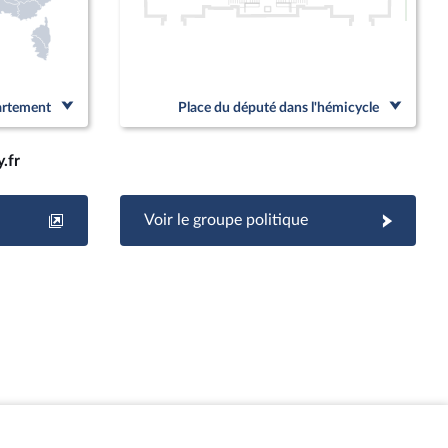
Linked
partement
Place du député dans l'hémicycle
.fr
Voir le groupe politique