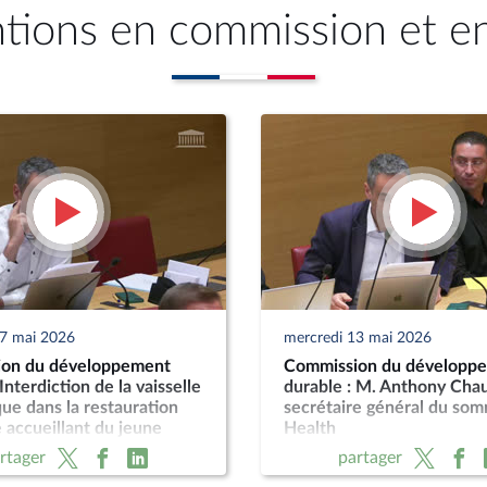
ntions en commission et e
27 mai 2026
mercredi 13 mai 2026
on du développement
Commission du développ
Interdiction de la vaisselle
durable : M. Anthony Cha
que dans la restauration
secrétaire général du so
e accueillant du jeune
Health
 liée à la petite enfance
rtager
partager