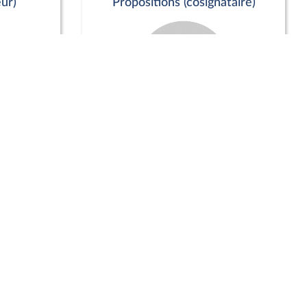
ur)
Propositions (cosignataire)
Positions de vote