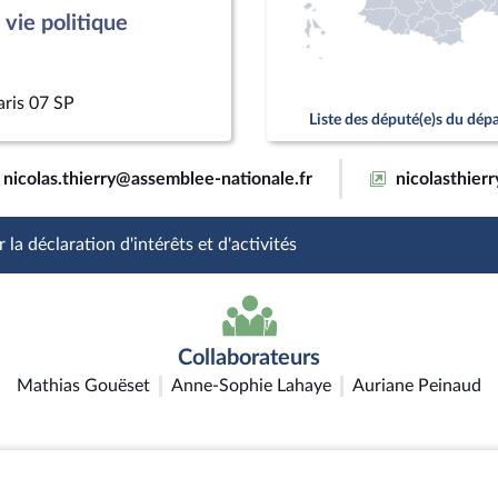
vie politique
aris 07 SP
Liste des député(e)s du dé
nicolas.thierry@assemblee-nationale.fr
nicolasthierry
 la déclaration d'intérêts et d'activités
Collaborateurs
Mathias Gouëset
Anne-Sophie Lahaye
Auriane Peinaud