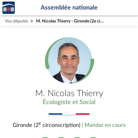
Accèder
Aller au contenu
Aller en bas de la page
Assemblée nationale
à la
page
Vos députés
M. Nicolas Thierry - Gironde (2e circonscription)
d'accueil
M. Nicolas Thierry
Écologiste et Social
e
Gironde (2
circonscription)
| Mandat en cours