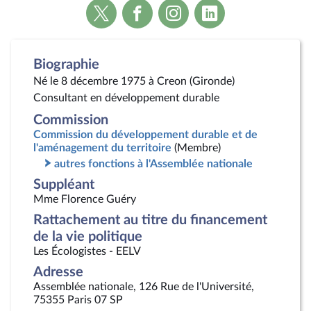
Voir
Voir
Voir
Voir
la
la
la
la
page
page
page
page
Twitter
Facebook
Instagram
Linkedin
Biographie
Né le 8 décembre 1975 à Creon (Gironde)
Consultant en développement durable
Commission
Commission du développement durable et de
l'aménagement du territoire
(Membre)
autres fonctions à l'Assemblée nationale
Suppléant
Mme Florence Guéry
Rattachement au titre du financement
de la vie politique
Les Écologistes - EELV
Adresse
Assemblée nationale, 126 Rue de l'Université,
75355 Paris 07 SP