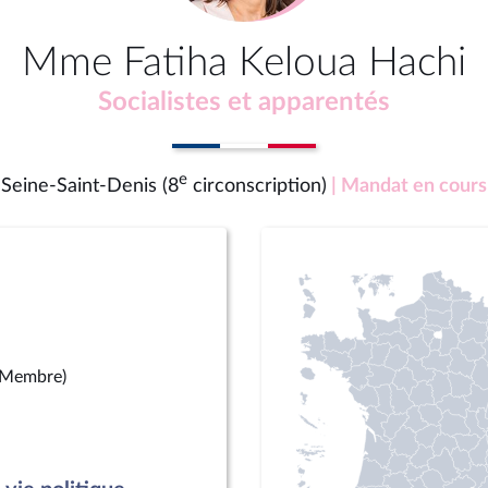
Mme Fatiha Keloua Hachi
Socialistes et apparentés
e
Seine-Saint-Denis (8
circonscription)
| Mandat en cours
(Membre)