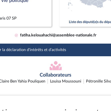
vie politique
aris 07 SP
Liste des député(e)s du dé
@
fatiha.kelouahachi@assemblee-nationale.fr
 la déclaration d'intérêts et d'activités
Collaborateurs
Claire Ben Yahia Pouliquen
Louisa Moussouni
Pétronille Silv