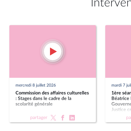
Interve
mercredi 8 juillet 2026
mardi 7 jui
Commission des affaires culturelles
1ère séan
: Stages dans le cadre de la
Béatrice 
scolarité générale
Gouvernem
Justice c
des juridi
partager
pa
Présompt
pour les 