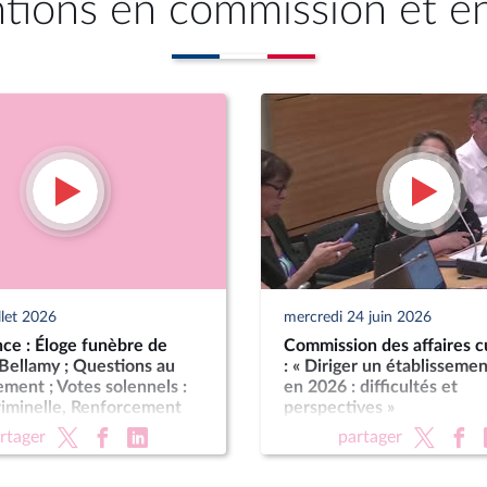
ntions en commission et e
llet 2026
mercredi 24 juin 2026
ce : Éloge funèbre de
Commission des affaires cu
Bellamy ; Questions au
: « Diriger un établissemen
ent ; Votes solennels :
en 2026 : difficultés et
riminelle, Renforcement
perspectives »
ctions criminelles ;
rtager
partager
ion de légitime défense
forces de l'ordre