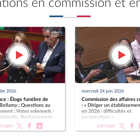
ntions en commission et e
llet 2026
mercredi 24 juin 2026
ce : Éloge funèbre de
Commission des affaires cu
Bellamy ; Questions au
: « Diriger un établissemen
ent ; Votes solennels :
en 2026 : difficultés et
riminelle, Renforcement
perspectives »
ctions criminelles ;
rtager
partager
ion de légitime défense
forces de l'ordre