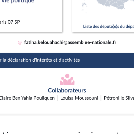
vie politique
aris 07 SP
Liste des député(e)s du dé
@
fatiha.kelouahachi@assemblee-nationale.fr
 la déclaration d'intérêts et d'activités
Collaborateurs
Claire Ben Yahia Pouliquen
Louisa Moussouni
Pétronille Silv