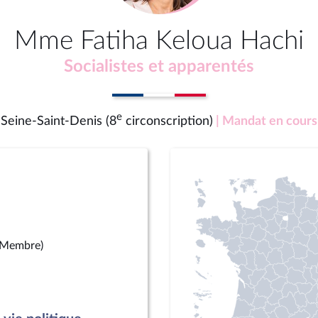
Mme Fatiha Keloua Hachi
Socialistes et apparentés
e
Seine-Saint-Denis (8
circonscription)
| Mandat en cours
(Membre)