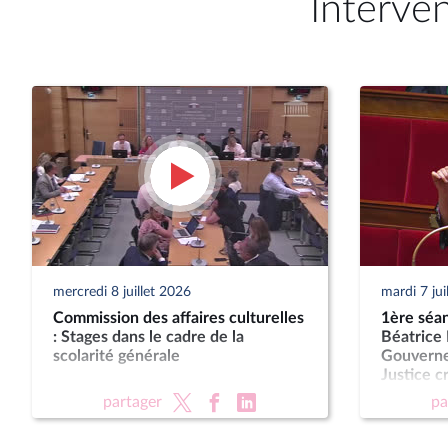
Interve
mercredi 8 juillet 2026
mardi 7 jui
Commission des affaires culturelles
1ère séan
: Stages dans le cadre de la
Béatrice 
scolarité générale
Gouvernem
Justice c
des juridi
partager
pa
Présompt
pour les 