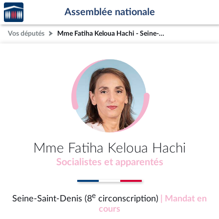
Accèder
Aller au contenu
Aller en bas de la page
Assemblée nationale
à la
page
Vos députés
Mme Fatiha Keloua Hachi - Seine-Saint-Denis (8e circonscription)
d'accueil
Mme Fatiha Keloua Hachi
Socialistes et apparentés
e
Seine-Saint-Denis (8
circonscription)
| Mandat en
cours