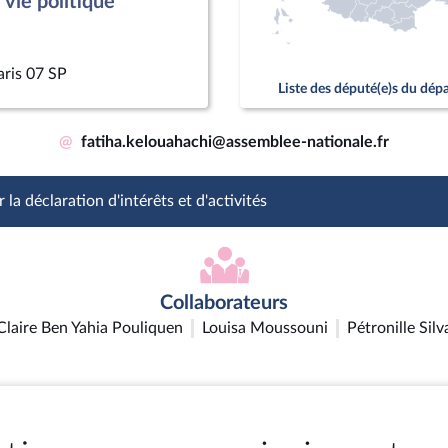
vie politique
aris 07 SP
Liste des député(e)s du dé
@
fatiha.kelouahachi@assemblee-nationale.fr
 la déclaration d'intérêts et d'activités
Collaborateurs
Claire Ben Yahia Pouliquen
Louisa Moussouni
Pétronille Silv