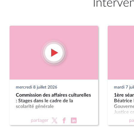
Interve
mercredi 8 juillet 2026
mardi 7 jui
Commission des affaires culturelles
1ère séan
: Stages dans le cadre de la
Béatrice 
scolarité générale
Gouvernem
Justice c
des juridi
partager
pa
Présompt
pour les 