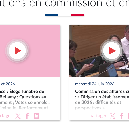
ntions en commission et e
llet 2026
mercredi 24 juin 2026
ce : Éloge funèbre de
Commission des affaires cu
Bellamy ; Questions au
: « Diriger un établissemen
ent ; Votes solennels :
en 2026 : difficultés et
riminelle, Renforcement
perspectives »
ctions criminelles ;
rtager
partager
ion de légitime défense
forces de l'ordre