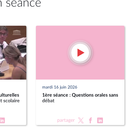
n séance
mardi 16 juin 2026
lturelles
1ère séance : Questions orales sans
t scolaire
débat
partager