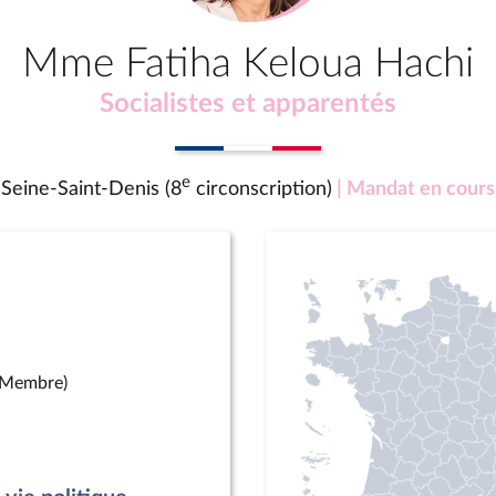
Mme Fatiha Keloua Hachi
Socialistes et apparentés
e
Seine-Saint-Denis (8
circonscription)
| Mandat en cours
(Membre)