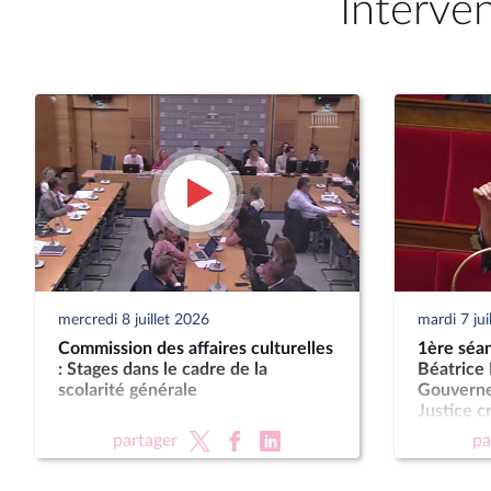
Interve
mercredi 8 juillet 2026
mardi 7 jui
Commission des affaires culturelles
1ère séan
: Stages dans le cadre de la
Béatrice 
scolarité générale
Gouvernem
Justice c
des juridi
partager
pa
Présompt
pour les 