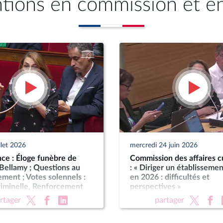
ntions en commission et e
llet 2026
mercredi 24 juin 2026
ce : Éloge funèbre de
Commission des affaires cu
Bellamy ; Questions au
: « Diriger un établissemen
ent ; Votes solennels :
en 2026 : difficultés et
riminelle, Renforcement
perspectives »
ctions criminelles ;
rtager
partager
ion de légitime défense
forces de l'ordre