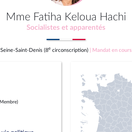
Mme Fatiha Keloua Hachi
Socialistes et apparentés
e
Seine-Saint-Denis (8
circonscription)
| Mandat en cours
(Membre)