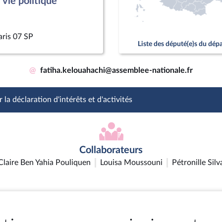
vie politique
aris 07 SP
Liste des député(e)s du dé
@
fatiha.kelouahachi@assemblee-nationale.fr
 la déclaration d'intérêts et d'activités
Collaborateurs
Claire Ben Yahia Pouliquen
Louisa Moussouni
Pétronille Silv