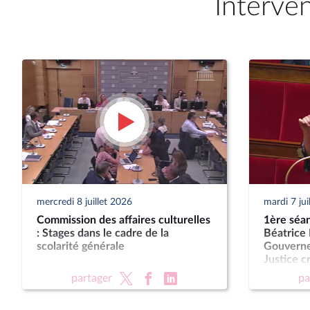
Interve
mercredi 8 juillet 2026
mardi 7 jui
Commission des affaires culturelles
1ère séan
: Stages dans le cadre de la
Béatrice 
scolarité générale
Gouvernem
Justice c
des juridi
partager
pa
Présompt
pour les 