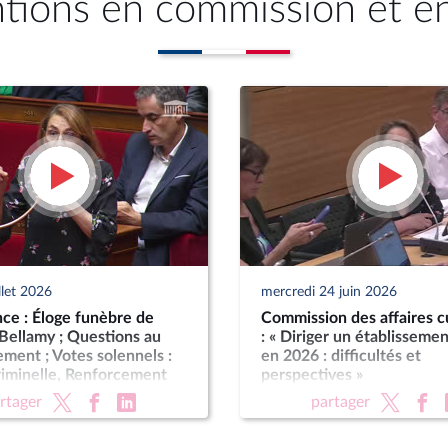
ntions en commission et e
llet 2026
mercredi 24 juin 2026
ce : Éloge funèbre de
Commission des affaires cu
Bellamy ; Questions au
: « Diriger un établissemen
ent ; Votes solennels :
en 2026 : difficultés et
riminelle, Renforcement
perspectives »
ctions criminelles ;
rtager
partager
ion de légitime défense
forces de l'ordre