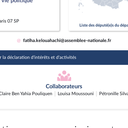
vie politique
aris 07 SP
Liste des député(e)s du dé
@
fatiha.kelouahachi@assemblee-nationale.fr
 la déclaration d'intérêts et d'activités
Collaborateurs
Claire Ben Yahia Pouliquen
Louisa Moussouni
Pétronille Silv