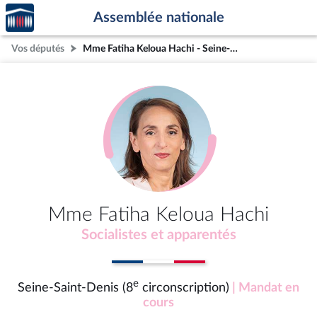
Accèder
Aller au contenu
Aller en bas de la page
Assemblée nationale
à la
page
Vos députés
Mme Fatiha Keloua Hachi - Seine-Saint-Denis (8e circonscription)
d'accueil
Mme Fatiha Keloua Hachi
Socialistes et apparentés
e
Seine-Saint-Denis (8
circonscription)
| Mandat en
cours