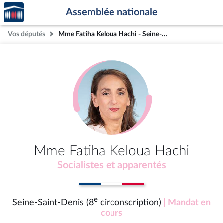
Accèder
Aller au contenu
Aller en bas de la page
Assemblée nationale
à la
page
Vos députés
Mme Fatiha Keloua Hachi - Seine-Saint-Denis (8e circonscription)
d'accueil
Mme Fatiha Keloua Hachi
Socialistes et apparentés
e
Seine-Saint-Denis (8
circonscription)
| Mandat en
cours