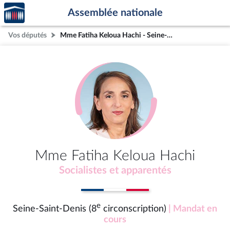
Accèder
Aller au contenu
Aller en bas de la page
Assemblée nationale
à la
page
Vos députés
Mme Fatiha Keloua Hachi - Seine-Saint-Denis (8e circonscription)
d'accueil
Mme Fatiha Keloua Hachi
Socialistes et apparentés
e
Seine-Saint-Denis (8
circonscription)
| Mandat en
cours