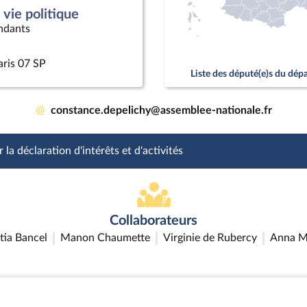
vie politique
ndants
aris 07 SP
Liste des député(e)s du dé
@
constance.depelichy@assemblee-nationale.fr
 la déclaration d'intérêts et d'activités
Collaborateurs
tia Bancel
Manon Chaumette
Virginie de Rubercy
Anna M