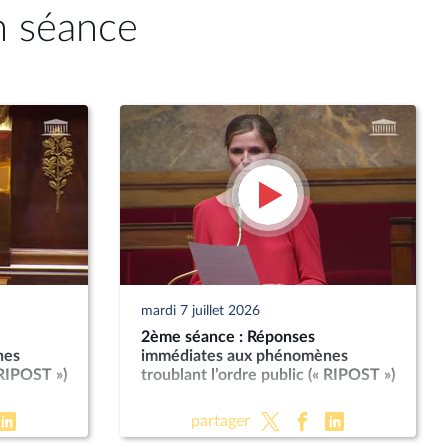
n séance
mardi 7 juillet 2026
2ème séance : Réponses
nes
immédiates aux phénomènes
 RIPOST »)
troublant l’ordre public (« RIPOST »)
partager