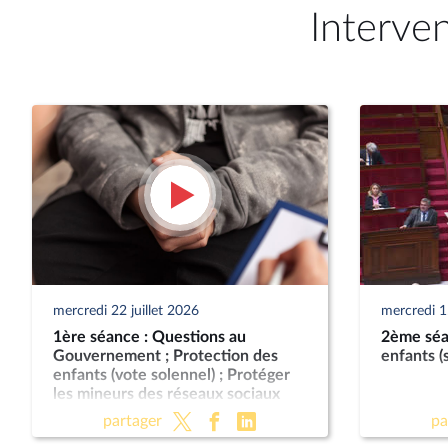
Interve
mercredi 22 juillet 2026
mercredi 15
1ère séance : Questions au
2ème séa
Gouvernement ; Protection des
enfants (
enfants (vote solennel) ; Protéger
les mineurs des réseaux sociaux
(CMP)
partager
pa