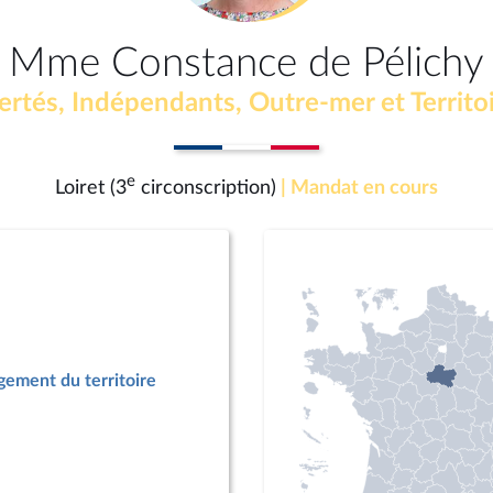
Mme Constance de Pélichy
ertés, Indépendants, Outre-mer et Territo
e
Loiret (3
circonscription)
| Mandat en cours
ement du territoire