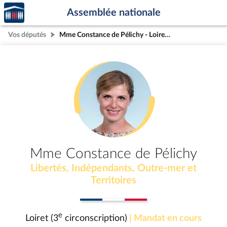
Accèder
Aller au contenu
Aller en bas de la page
Assemblée nationale
à la
page
Vos députés
Mme Constance de Pélichy - Loiret (3e circonscription)
d'accueil
Mme Constance de Pélichy
Libertés, Indépendants, Outre-mer et
Territoires
e
Loiret (3
circonscription)
| Mandat en cours