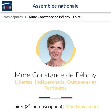
Accèder
Aller au contenu
Aller en bas de la page
Assemblée nationale
à la
page
Vos députés
Mme Constance de Pélichy - Loiret (3e circonscription)
d'accueil
Mme Constance de Pélichy
Libertés, Indépendants, Outre-mer et
Territoires
e
Loiret (3
circonscription)
| Mandat en cours