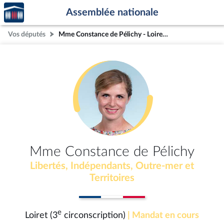
Accèder
Aller au contenu
Aller en bas de la page
Assemblée nationale
à la
page
Vos députés
Mme Constance de Pélichy - Loiret (3e circonscription)
d'accueil
Mme Constance de Pélichy
Libertés, Indépendants, Outre-mer et
Territoires
e
Loiret (3
circonscription)
| Mandat en cours