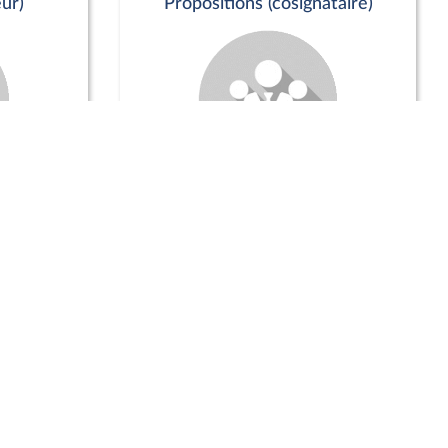
ur)
Propositions (cosignataire)
Positions de vote