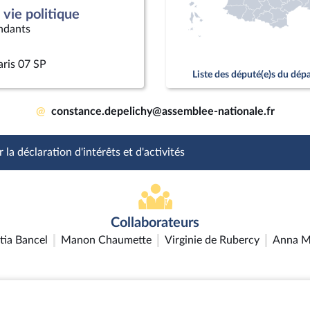
vie politique
ndants
aris 07 SP
Liste des député(e)s du dé
@
constance.depelichy@assemblee-nationale.fr
 la déclaration d'intérêts et d'activités
Collaborateurs
tia Bancel
Manon Chaumette
Virginie de Rubercy
Anna M