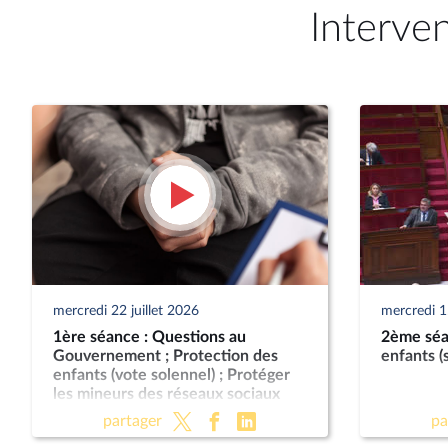
Interve
mercredi 22 juillet 2026
mercredi 15
1ère séance : Questions au
2ème séa
Gouvernement ; Protection des
enfants (
enfants (vote solennel) ; Protéger
les mineurs des réseaux sociaux
(CMP)
partager
pa