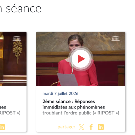
n séance
mardi 7 juillet 2026
2ème séance : Réponses
nes
immédiates aux phénomènes
 RIPOST »)
troublant l’ordre public (« RIPOST »)
partager