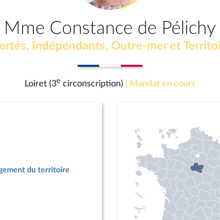
Mme Constance de Pélichy
ertés, Indépendants, Outre-mer et Territo
e
Loiret (3
circonscription)
| Mandat en cours
ement du territoire