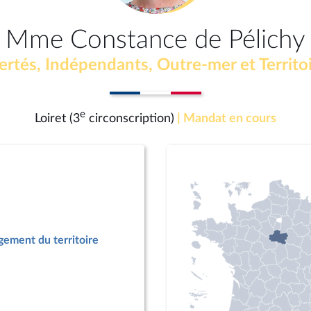
Mme Constance de Pélichy
ertés, Indépendants, Outre-mer et Territo
e
Loiret (3
circonscription)
| Mandat en cours
ement du territoire