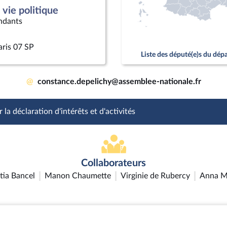
vie politique
ndants
aris 07 SP
Liste des député(e)s du dé
@
constance.depelichy@assemblee-nationale.fr
 la déclaration d'intérêts et d'activités
Collaborateurs
tia Bancel
Manon Chaumette
Virginie de Rubercy
Anna M