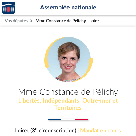
Accèder
Aller au contenu
Aller en bas de la page
Assemblée nationale
à la
page
Vos députés
Mme Constance de Pélichy - Loiret (3e circonscription)
d'accueil
Mme Constance de Pélichy
Libertés, Indépendants, Outre-mer et
Territoires
e
Loiret (3
circonscription)
| Mandat en cours